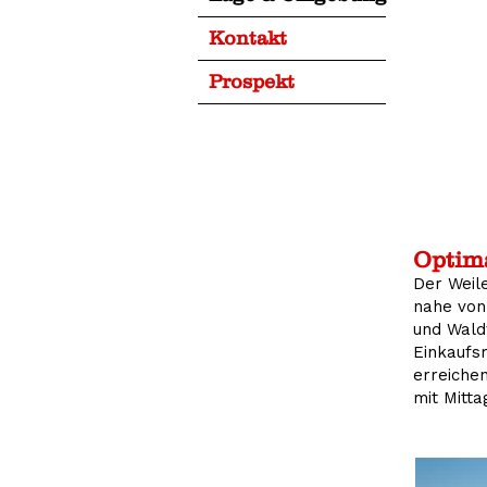
Kontakt
Prospekt
Optima
Der Weil
nahe von
und Wald
Einkaufsm
erreichen
mit Mitt